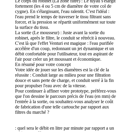
Le corps du robinet (La zone filtre) : Le tuyau s'élargit
fortement (les 4 ou 5 cm de diamètre de votre col de
cygne). En s'élargissant, l'eau ralentit. C'est l'idéal :
l'eau prend le temps de traverser le tissu filtrant sans
forcer, et la pression se répartit uniformément sur toute
la surface du tissu.
La sortie (Le mousseur) : Juste avant la sortie du
robinet, après le filtre, le conduit se rétrécit à nouveau.
C'est là que l'effet Venturi est magique : l'eau purifiée
accélère d'un coup, redonnant un jet dynamique et un
débit confortable pour l'utilisateur, tout en aspirant de
l'air pour créer un jet moussant et économique.
En résumé pour votre concept
Votre idée de jouer sur les diamètres est la clé de la
réussite : Conduit large au milieu pour une filtration
douce et sans perte de charge, et conduit serré à la fin
pour propulser l'eau avec de la vitesse.
Pour continuer à affiner votre prototype, préférez-vous
que l'on dessine le parcours précis de l'eau (en mm) de
l'entrée à la sortie, ou souhaitez-vous analyser le coût
de fabrication d'une telle cartouche par rapport aux
filtres du marché ?
: quel sera le débit en litre par minute par rapport a un