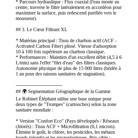
* Parcours hydraulique : Flux coaxial (l'eau monte au
centre, traverse le filtre latéralement en accordéon pour
maximiser la surface, puis redescend purifiée vers le
mousseur).
## 3. Le Cœur Filtrant XL
* Matériau principal : Tissu de charbon actif (ACF -
Activated Carbon Fiber) plissé. Vitesse d'adsorption
10 à 100 fois supérieure au charbon classique.
* Performances : Maintien d'un excellent débit (4,5 à 6
L/min) sans l'effet "filet d'eau" des filtres classiques.
Autonomie physique de plus de 15 000 litres (bridée à
1 an pour des raisons sanitaires de stagnation).
------------------------------
## 🌍 Segmentation Géographique de la Gamme
Le Robinet Éléphant utilise une base unique pour
deux types de "Trompes" (cartouches) selon la zone
sanitaire mondiale :
* Version "Confort Eco" (Pays développés / Réseaux
chlorés) : Tissu ACF + Microfiltration (0,1 micron).
Élimine le goût, le chlore, les pesticides, les métaux
lourds (plomb) et les microplastiques. Prix cible :