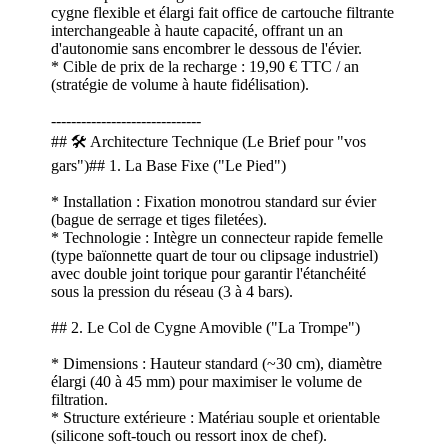
cygne flexible et élargi fait office de cartouche filtrante
interchangeable à haute capacité, offrant un an
d'autonomie sans encombrer le dessous de l'évier.
* Cible de prix de la recharge : 19,90 € TTC / an
(stratégie de volume à haute fidélisation).
------------------------------
## 🛠️ Architecture Technique (Le Brief pour "vos
gars")## 1. La Base Fixe ("Le Pied")
* Installation : Fixation monotrou standard sur évier
(bague de serrage et tiges filetées).
* Technologie : Intègre un connecteur rapide femelle
(type baïonnette quart de tour ou clipsage industriel)
avec double joint torique pour garantir l'étanchéité
sous la pression du réseau (3 à 4 bars).
## 2. Le Col de Cygne Amovible ("La Trompe")
* Dimensions : Hauteur standard (~30 cm), diamètre
élargi (40 à 45 mm) pour maximiser le volume de
filtration.
* Structure extérieure : Matériau souple et orientable
(silicone soft-touch ou ressort inox de chef).