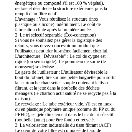
énergétique ou composté s'il est 100 % végétal),
nettoie et désinfecte la structure extérieure, puis la
remplit d'un filtre neuf.
L'avantage : Vous réutilisez la structure (inox,
plastique ou silicone) indéfiniment. Le coût de
fabrication chute après la première année.
2. Le tri sélectif séparable (Éco-conception)
Si vous ne souhaitez pas gérer la logistique des
retours, vous devez concevoir un produit que
l'utilisateur peut trier lui-même facilement chez lui.
L'architecture "Dévissable" : Le col de cygne est
rigide (ou semi-rigide). Le pommeau de sortie (le
mousseur) se dévisse.
Le geste de l'utilisateur : L'utilisateur dévissable le
bout du robinet, tire sur une petite languette pour sortir
la "cartouche chaussette" souple contenant le tissu
filtrant, et la jette dans la poubelle des déchets
ménagers (le charbon actif saturé ne se recycle pas à la
maison).
Le recyclage : Le tube extérieur vide, s'il est en inox
ou en plastique polymère unique (comme du PP ou du
PEHD), est jeté directement dans le bac de tri sélectif
(poubelle jaune) pour être fondu et recyclé.
3. La valorisation industrielle du tissu filtrant (ACF)
Le cœur de votre filtre est composé de tissu de