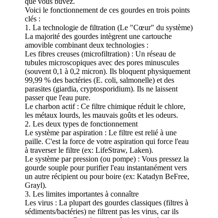
que vous buvez.
Voici le fonctionnement de ces gourdes en trois points
clés :
1. La technologie de filtration (Le "Cœur" du système)
La majorité des gourdes intègrent une cartouche
amovible combinant deux technologies :
Les fibres creuses (microfiltration) : Un réseau de
tubules microscopiques avec des pores minuscules
(souvent 0,1 à 0,2 micron). Ils bloquent physiquement
99,99 % des bactéries (E. coli, salmonelle) et des
parasites (giardia, cryptosporidium). Ils ne laissent
passer que l'eau pure.
Le charbon actif : Ce filtre chimique réduit le chlore,
les métaux lourds, les mauvais goûts et les odeurs.
2. Les deux types de fonctionnement
Le système par aspiration : Le filtre est relié à une
paille. C'est la force de votre aspiration qui force l'eau
à traverser le filtre (ex: LifeStraw, Laken).
Le système par pression (ou pompe) : Vous pressez la
gourde souple pour purifier l'eau instantanément vers
un autre récipient ou pour boire (ex: Katadyn BeFree,
Grayl).
3. Les limites importantes à connaître
Les virus : La plupart des gourdes classiques (filtres à
sédiments/bactéries) ne filtrent pas les virus, car ils