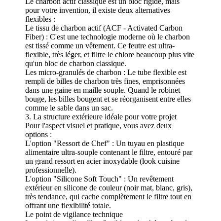
Le charbon actif classique est un bloc rigide, mais
pour votre invention, il existe deux alternatives
flexibles :
Le tissu de charbon actif (ACF - Activated Carbon
Fiber) : C'est une technologie moderne où le charbon
est tissé comme un vêtement. Ce feutre est ultra-
flexible, très léger, et filtre le chlore beaucoup plus vite
qu'un bloc de charbon classique.
Les micro-granulés de charbon : Le tube flexible est
rempli de billes de charbon très fines, emprisonnées
dans une gaine en maille souple. Quand le robinet
bouge, les billes bougent et se réorganisent entre elles
comme le sable dans un sac.
3. La structure extérieure idéale pour votre projet
Pour l'aspect visuel et pratique, vous avez deux
options :
L'option "Ressort de Chef" : Un tuyau en plastique
alimentaire ultra-souple contenant le filtre, entouré par
un grand ressort en acier inoxydable (look cuisine
professionnelle).
L'option "Silicone Soft Touch" : Un revêtement
extérieur en silicone de couleur (noir mat, blanc, gris),
très tendance, qui cache complètement le filtre tout en
offrant une flexibilité totale.
Le point de vigilance technique