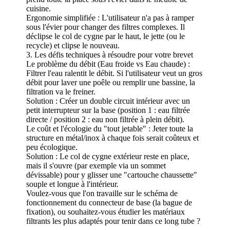
cuisine.
Ergonomie simplifiée : L'utilisateur n'a pas à ramper
sous l'évier pour changer des filtres complexes. Il
déclipse le col de cygne par le haut, le jette (ou le
recycle) et clipse le nouveau.
3. Les défis techniques à résoudre pour votre brevet
Le problème du débit (Eau froide vs Eau chaude) :
Filtrer l'eau ralentit le débit. Si l'utilisateur veut un gros
débit pour laver une poêle ou remplir une bassine, la
filtration va le freiner.
Solution : Créer un double circuit intérieur avec un
petit interrupteur sur la base (position 1 : eau filtrée
directe / position 2 : eau non filtrée à plein débit).
Le coût et l'écologie du "tout jetable" : Jeter toute la
structure en métal/inox à chaque fois serait coûteux et
peu écologique.
Solution : Le col de cygne extérieur reste en place,
mais il s'ouvre (par exemple via un sommet
dévissable) pour y glisser une "cartouche chaussette"
souple et longue à l'intérieur.
Voulez-vous que l'on travaille sur le schéma de
fonctionnement du connecteur de base (la bague de
fixation), ou souhaitez-vous étudier les matériaux
filtrants les plus adaptés pour tenir dans ce long tube ?