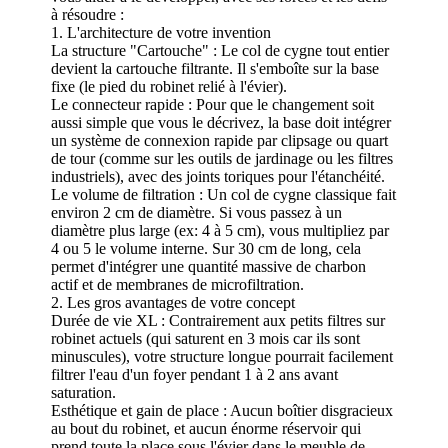
à résoudre :
1. L'architecture de votre invention
La structure "Cartouche" : Le col de cygne tout entier
devient la cartouche filtrante. Il s'emboîte sur la base
fixe (le pied du robinet relié à l'évier).
Le connecteur rapide : Pour que le changement soit
aussi simple que vous le décrivez, la base doit intégrer
un système de connexion rapide par clipsage ou quart
de tour (comme sur les outils de jardinage ou les filtres
industriels), avec des joints toriques pour l'étanchéité.
Le volume de filtration : Un col de cygne classique fait
environ 2 cm de diamètre. Si vous passez à un
diamètre plus large (ex: 4 à 5 cm), vous multipliez par
4 ou 5 le volume interne. Sur 30 cm de long, cela
permet d'intégrer une quantité massive de charbon
actif et de membranes de microfiltration.
2. Les gros avantages de votre concept
Durée de vie XL : Contrairement aux petits filtres sur
robinet actuels (qui saturent en 3 mois car ils sont
minuscules), votre structure longue pourrait facilement
filtrer l'eau d'un foyer pendant 1 à 2 ans avant
saturation.
Esthétique et gain de place : Aucun boîtier disgracieux
au bout du robinet, et aucun énorme réservoir qui
prend toute la place sous l'évier dans le meuble de