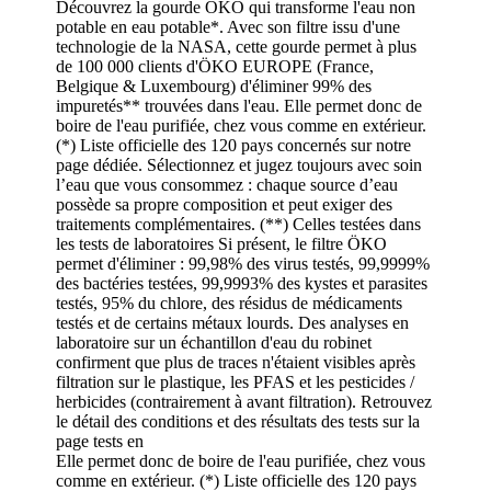
Découvrez la gourde ÖKO qui transforme l'eau non
potable en eau potable*. Avec son filtre issu d'une
technologie de la NASA, cette gourde permet à plus
de 100 000 clients d'ÖKO EUROPE (France,
Belgique & Luxembourg) d'éliminer 99% des
impuretés** trouvées dans l'eau. Elle permet donc de
boire de l'eau purifiée, chez vous comme en extérieur.
(*) Liste officielle des 120 pays concernés sur notre
page dédiée. Sélectionnez et jugez toujours avec soin
l’eau que vous consommez : chaque source d’eau
possède sa propre composition et peut exiger des
traitements complémentaires. (**) Celles testées dans
les tests de laboratoires Si présent, le filtre ÖKO
permet d'éliminer : 99,98% des virus testés, 99,9999%
des bactéries testées, 99,9993% des kystes et parasites
testés, 95% du chlore, des résidus de médicaments
testés et de certains métaux lourds. Des analyses en
laboratoire sur un échantillon d'eau du robinet
confirment que plus de traces n'étaient visibles après
filtration sur le plastique, les PFAS et les pesticides /
herbicides (contrairement à avant filtration). Retrouvez
le détail des conditions et des résultats des tests sur la
page tests en
Elle permet donc de boire de l'eau purifiée, chez vous
comme en extérieur. (*) Liste officielle des 120 pays