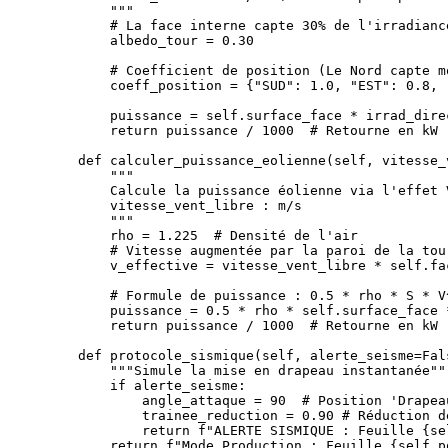
        """

        # La face interne capte 30% de l'irradianc
        albedo_tour = 0.30 

        # Coefficient de position (Le Nord capte m
        coeff_position = {"SUD": 1.0, "EST": 0.8, 
        puissance = self.surface_face * irrad_dire
        return puissance / 1000  # Retourne en kW

    def calculer_puissance_eolienne(self, vitesse_v
        """

        Calcule la puissance éolienne via l'effet V
        vitesse_vent_libre : m/s

        """

        rho = 1.225  # Densité de l'air

        # Vitesse augmentée par la paroi de la tour
        v_effective = vitesse_vent_libre * self.fac
        # Formule de puissance : 0.5 * rho * S * V^
        puissance = 0.5 * rho * self.surface_face 
        return puissance / 1000  # Retourne en kW

    def protocole_sismique(self, alerte_seisme=Fals
        """Simule la mise en drapeau instantanée"""
        if alerte_seisme:

            angle_attaque = 90  # Position 'Drapeau
            trainee_reduction = 0.90 # Réduction d
            return f"ALERTE SISMIQUE : Feuille {se
        return f"Mode Production : Feuille {self.p