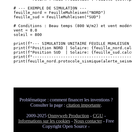
# --- EXEMPLE DE SIMULATION ---

feuille_nord = FeuilleMuhleisen("NORD")

feuille_sud = FeuilleMuhleisen("SUD")

# Conditions : Beau temps (800 W/m2) et vent modéré
vent = 8.0

soleil = 800

print(f"--- SIMULATION UNITAIRE FEUILLE MUHLEISEN (
print(f"Position NORD | Solaire: {feuille_nord.cal
print(f"Position SUD  | Solaire: {feuille_sud.calc
print(f"-------------------------------------------
Problématique : comment financer les inventions ?
Consulter la page :
citation importante
.
2009-2025
Onmyweb Production
-
CGU
-
Informations sur les cookies
-
Nous contacter
- Free
Copyright Open Source -