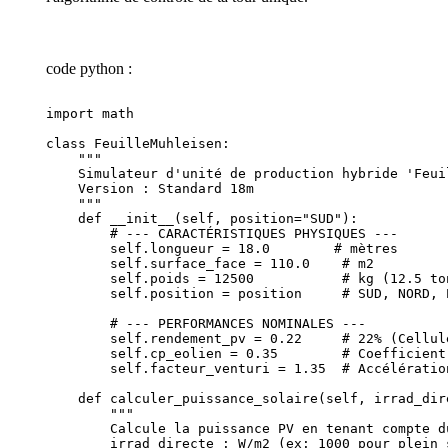
code python :
import math

class FeuilleMuhleisen:

    """

    Simulateur d'unité de production hybride 'Feuil
    Version : Standard 18m

    """

    def __init__(self, position="SUD"):

        # --- CARACTÉRISTIQUES PHYSIQUES ---

        self.longueur = 18.0        # mètres

        self.surface_face = 110.0    # m2

        self.poids = 12500           # kg (12.5 ton
        self.position = position     # SUD, NORD, E
        # --- PERFORMANCES NOMINALES ---

        self.rendement_pv = 0.22     # 22% (Cellule
        self.cp_eolien = 0.35        # Coefficient
        self.facteur_venturi = 1.35  # Accélératio
    def calculer_puissance_solaire(self, irrad_dire
        """

        Calcule la puissance PV en tenant compte d
        irrad_directe : W/m2 (ex: 1000 pour plein s