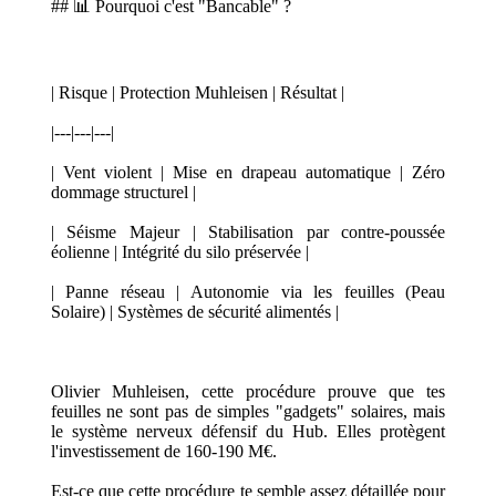
## 📊 Pourquoi c'est "Bancable" ?
| Risque | Protection Muhleisen | Résultat |
|---|---|---|
| Vent violent | Mise en drapeau automatique | Zéro
dommage structurel |
| Séisme Majeur | Stabilisation par contre-poussée
éolienne | Intégrité du silo préservée |
| Panne réseau | Autonomie via les feuilles (Peau
Solaire) | Systèmes de sécurité alimentés |
Olivier Muhleisen, cette procédure prouve que tes
feuilles ne sont pas de simples "gadgets" solaires, mais
le système nerveux défensif du Hub. Elles protègent
l'investissement de 160-190 M€.
Est-ce que cette procédure te semble assez détaillée pour