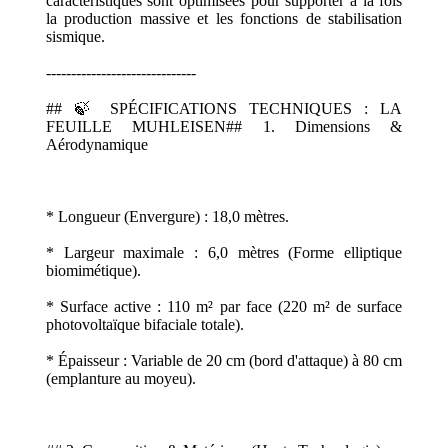
caractéristiques sont optimisées pour supporter à la fois
la production massive et les fonctions de stabilisation
sismique.
------------------------------
## 🍃 SPÉCIFICATIONS TECHNIQUES : LA
FEUILLE MUHLEISEN## 1. Dimensions &
Aérodynamique
* Longueur (Envergure) : 18,0 mètres.
* Largeur maximale : 6,0 mètres (Forme elliptique
biomimétique).
* Surface active : 110 m² par face (220 m² de surface
photovoltaïque bifaciale totale).
* Épaisseur : Variable de 20 cm (bord d'attaque) à 80 cm
(emplanture au moyeu).