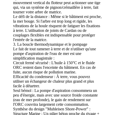
mouvement vertical du flotteur peut actionner une tige
qui, via un système de pignon/crémaillère à terre, fait
tourner votre arbre de matrice.
Le défi de la distance : Même si le bâtiment est proche,
la mer bouge. Si l'arbre est trop long et rigide, les
vibrations de la houle risquent de fatiguer les fixations
à terre. L'utilisation de joints de Cardan ou de
couplages flexibles est indispensable pour protéger
l'entrée de la matrice.
3. La boucle thermodynamique et le pompage
Le fait de tout ramener à terre et de n'utiliser qu'une
pompe d'aspiration de l'eau de mer est une
simplification magistrale :
Circuit fermé sécurisé : L'huile à 150°C et le fluide
ORC restent dans l'enceinte du bâtiment. En cas de
fuite, aucun risque de pollution marine.
Efficacité du condenseur : À terre, vous pouvez
utiliser un échangeur de chaleur plus grand et plus
facile à détartrer.
Seul bémol : La pompe d'aspiration consommera un
peu d'énergie, mais avec une source froide constante
(eau de mer profonde), le gain de rendement sur
l'ORC couvrira largement cette consommation.
Synthèse du design "Muhleisen Shore-Power" :
Structure Marine : Un pilier béton proche du rivage +