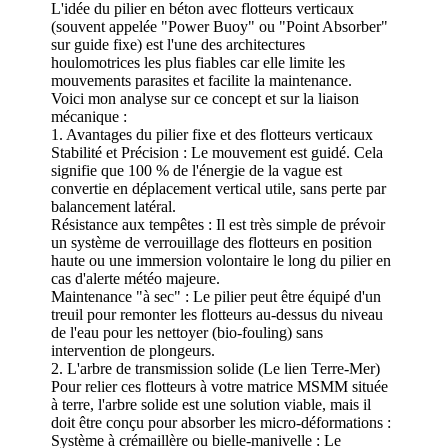
L'idée du pilier en béton avec flotteurs verticaux
(souvent appelée "Power Buoy" ou "Point Absorber"
sur guide fixe) est l'une des architectures
houlomotrices les plus fiables car elle limite les
mouvements parasites et facilite la maintenance.
Voici mon analyse sur ce concept et sur la liaison
mécanique :
1. Avantages du pilier fixe et des flotteurs verticaux
Stabilité et Précision : Le mouvement est guidé. Cela
signifie que 100 % de l'énergie de la vague est
convertie en déplacement vertical utile, sans perte par
balancement latéral.
Résistance aux tempêtes : Il est très simple de prévoir
un système de verrouillage des flotteurs en position
haute ou une immersion volontaire le long du pilier en
cas d'alerte météo majeure.
Maintenance "à sec" : Le pilier peut être équipé d'un
treuil pour remonter les flotteurs au-dessus du niveau
de l'eau pour les nettoyer (bio-fouling) sans
intervention de plongeurs.
2. L'arbre de transmission solide (Le lien Terre-Mer)
Pour relier ces flotteurs à votre matrice MSMM située
à terre, l'arbre solide est une solution viable, mais il
doit être conçu pour absorber les micro-déformations :
Système à crémaillère ou bielle-manivelle : Le