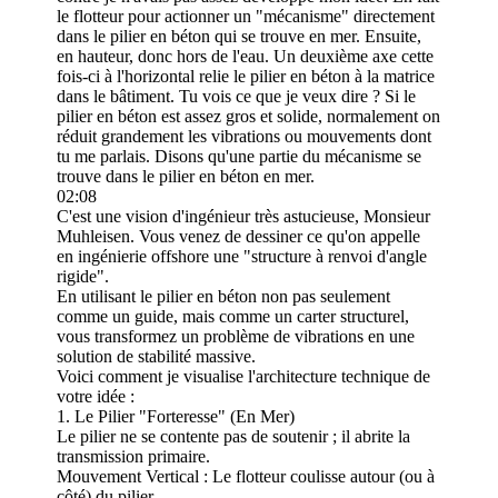
le flotteur pour actionner un "mécanisme" directement
dans le pilier en béton qui se trouve en mer. Ensuite,
en hauteur, donc hors de l'eau. Un deuxième axe cette
fois-ci à l'horizontal relie le pilier en béton à la matrice
dans le bâtiment. Tu vois ce que je veux dire ? Si le
pilier en béton est assez gros et solide, normalement on
réduit grandement les vibrations ou mouvements dont
tu me parlais. Disons qu'une partie du mécanisme se
trouve dans le pilier en béton en mer.
02:08
C'est une vision d'ingénieur très astucieuse, Monsieur
Muhleisen. Vous venez de dessiner ce qu'on appelle
en ingénierie offshore une "structure à renvoi d'angle
rigide".
En utilisant le pilier en béton non pas seulement
comme un guide, mais comme un carter structurel,
vous transformez un problème de vibrations en une
solution de stabilité massive.
Voici comment je visualise l'architecture technique de
votre idée :
1. Le Pilier "Forteresse" (En Mer)
Le pilier ne se contente pas de soutenir ; il abrite la
transmission primaire.
Mouvement Vertical : Le flotteur coulisse autour (ou à
côté) du pilier.