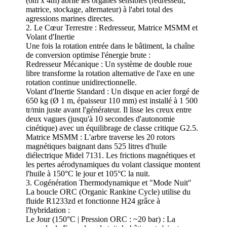
(6m x 4m) abrite les organes sensibles (redresseur,
matrice, stockage, alternateur) à l'abri total des
agressions marines directes.
2. Le Cœur Terrestre : Redresseur, Matrice MSMM et
Volant d'Inertie
Une fois la rotation entrée dans le bâtiment, la chaîne
de conversion optimise l'énergie brute :
Redresseur Mécanique : Un système de double roue
libre transforme la rotation alternative de l'axe en une
rotation continue unidirectionnelle.
Volant d'Inertie Standard : Un disque en acier forgé de
650 kg (Ø 1 m, épaisseur 110 mm) est installé à 1 500
tr/min juste avant l'générateur. Il lisse les creux entre
deux vagues (jusqu'à 10 secondes d'autonomie
cinétique) avec un équilibrage de classe critique G2.5.
Matrice MSMM : L'arbre traverse les 20 rotors
magnétiques baignant dans 525 litres d'huile
diélectrique Midel 7131. Les frictions magnétiques et
les pertes aérodynamiques du volant classique montent
l'huile à 150°C le jour et 105°C la nuit.
3. Cogénération Thermodynamique et "Mode Nuit"
La boucle ORC (Organic Rankine Cycle) utilise du
fluide R1233zd et fonctionne H24 grâce à
l'hybridation :
Le Jour (150°C | Pression ORC : ~20 bar) : La