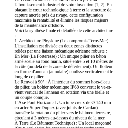
l'aboutissement industriel de votre invention [1, 2]. En
plaçant le cœur technologique à terre et la structure de
capture ancrée près du rivage, cette configuration
maximise la rentabilité et élimine les risques majeurs
de la maintenance offshore.
Voici la synthèse finale et détaillée de cette architecture
:
1. Architecture Physique (Le compromis Terre-Mer)
L'installation est divisée en deux zones distinctes
reliées par une liaison mécanique aérienne robuste :
En Mer (La Forteresse) : Un unique pilier en béton
armé scellé au fond marin, situé entre 5 et 10 mètres de
la côte (au-delà de la zone de déferlement). Un flotteur
en forme d'anneau (annulaire) coulisse verticalement le
long de ce pilier.
Le Renvoi à 90° : À l'intérieur du sommet hors-d'eau
du pilier, un boîtier mécanique IP68 convertit le va-et-
vient vertical de l'anneau en rotation via une bielle et
un couple conique.
L'Axe Pont Horizontal : Un tube creux de Ø 140 mm
en acier Super Duplex (avec joints de Cardan)
transfère la rotation du pilier vers le bâtiment terrestre,
circulant à 3 mètres au-dessus du niveau de la mer.
À Terre (Le Bâtiment Technique) : Un local maçonné