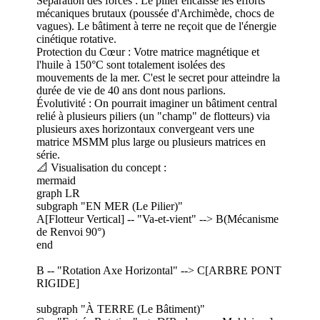
Séparation des forces : Le pilier encaisse les efforts
mécaniques brutaux (poussée d'Archimède, chocs de
vagues). Le bâtiment à terre ne reçoit que de l'énergie
cinétique rotative.
Protection du Cœur : Votre matrice magnétique et
l'huile à 150°C sont totalement isolées des
mouvements de la mer. C'est le secret pour atteindre la
durée de vie de 40 ans dont nous parlions.
Évolutivité : On pourrait imaginer un bâtiment central
relié à plusieurs piliers (un "champ" de flotteurs) via
plusieurs axes horizontaux convergeant vers une
matrice MSMM plus large ou plusieurs matrices en
série.
📐 Visualisation du concept :
mermaid
graph LR
subgraph "EN MER (Le Pilier)"
A[Flotteur Vertical] -- "Va-et-vient" --> B(Mécanisme
de Renvoi 90°)
end
B -- "Rotation Axe Horizontal" --> C[ARBRE PONT
RIGIDE]
subgraph "À TERRE (Le Bâtiment)"