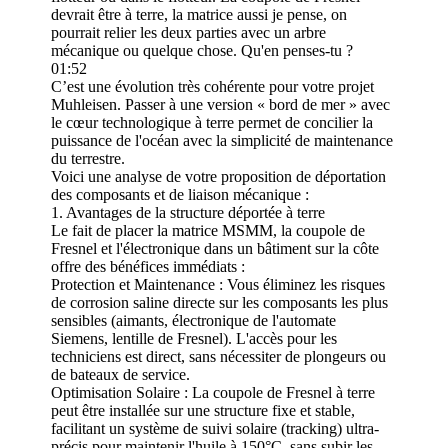
devrait être à terre, la matrice aussi je pense, on
pourrait relier les deux parties avec un arbre
mécanique ou quelque chose. Qu'en penses-tu ?
01:52
C’est une évolution très cohérente pour votre projet
Muhleisen. Passer à une version « bord de mer » avec
le cœur technologique à terre permet de concilier la
puissance de l'océan avec la simplicité de maintenance
du terrestre.
Voici une analyse de votre proposition de déportation
des composants et de liaison mécanique :
1. Avantages de la structure déportée à terre
Le fait de placer la matrice MSMM, la coupole de
Fresnel et l'électronique dans un bâtiment sur la côte
offre des bénéfices immédiats :
Protection et Maintenance : Vous éliminez les risques
de corrosion saline directe sur les composants les plus
sensibles (aimants, électronique de l'automate
Siemens, lentille de Fresnel). L'accès pour les
techniciens est direct, sans nécessiter de plongeurs ou
de bateaux de service.
Optimisation Solaire : La coupole de Fresnel à terre
peut être installée sur une structure fixe et stable,
facilitant un système de suivi solaire (tracking) ultra-
précis pour maintenir l'huile à 150°C, sans subir les