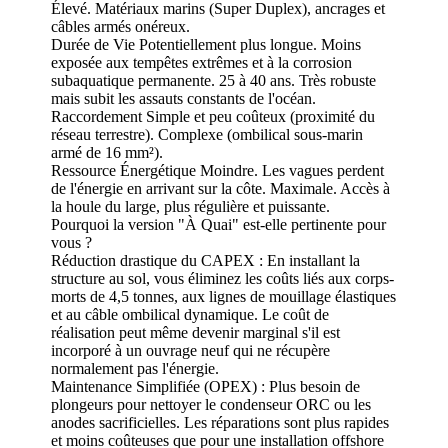
Élevé. Matériaux marins (Super Duplex), ancrages et
câbles armés onéreux.
Durée de Vie Potentiellement plus longue. Moins
exposée aux tempêtes extrêmes et à la corrosion
subaquatique permanente. 25 à 40 ans. Très robuste
mais subit les assauts constants de l'océan.
Raccordement Simple et peu coûteux (proximité du
réseau terrestre). Complexe (ombilical sous-marin
armé de 16 mm²).
Ressource Énergétique Moindre. Les vagues perdent
de l'énergie en arrivant sur la côte. Maximale. Accès à
la houle du large, plus régulière et puissante.
Pourquoi la version "À Quai" est-elle pertinente pour
vous ?
Réduction drastique du CAPEX : En installant la
structure au sol, vous éliminez les coûts liés aux corps-
morts de 4,5 tonnes, aux lignes de mouillage élastiques
et au câble ombilical dynamique. Le coût de
réalisation peut même devenir marginal s'il est
incorporé à un ouvrage neuf qui ne récupère
normalement pas l'énergie.
Maintenance Simplifiée (OPEX) : Plus besoin de
plongeurs pour nettoyer le condenseur ORC ou les
anodes sacrificielles. Les réparations sont plus rapides
et moins coûteuses que pour une installation offshore