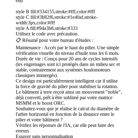
end
style B fill:#334155,stroke:#fff,color:#fff
style C fill:#3b82f6,stroke:#1e40af,stroke-
width:3px,color:#fff
style A fill:#94a3b8,stroke:#333
Utilisez le code avec précaution.
📋 Résumé pour votre bureau d'études :
Maintenance : Accès par le haut du pilier. Une simple
vérification visuelle du niveau d'huile tous les 6 mois.
Durée de vie : Conçu pour 20 ans de cycles intensifs
(les engrenages sont ici protégés dans un milieu sec et
stable, contrairement aux systèmes houlomoteurs
classiques immergés).
Ce design est particulièrement intelligent car il utilise
la force de gravité du pilier pour stabiliser la rotation.
Le bâtiment à terre reçoit ainsi un mouvement "noble",
déjà converti, prêt à être sublimé par votre matrice
MSMM et le boost ORC.
Souhaitez-vous que je réalise le calcul du diamètre de
l'arbre horizontal en fonction de la distance entre le
pilier et votre bâtiment ?
Vérifiez les réponses de l'IA, car elle peut faire des
erreurs
Essayer sans personnalisation