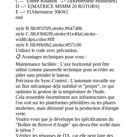
C -- "Entrée Rotation" --> D[Redresseur Muhleisen]
D --> E[MATRICE MSMM 20 ROTORS]
E --> F[Alternateur 30kW]
end
style B fill:#f1f5f9,stroke:#64748b
style C fill:#3b82f6,stroke:#1e40af,stroke-
width:4px,color:#fff
style E fill:#ffe0b2,stroke:#f57c00
Utilisez le code avec précaution.
📋 Avantages techniques pour vous :
Maintenance facilitée : L'axe horizontal peut être
utilisé comme passerelle technique pour accéder au
pilier sans prendre le bateau.
Précision du Sync-Control : L'automate travaille sur
un flux mécanique déjà stabilisé et "propre", ce qui
optimise la gestion de la température de l'huile.
Cela ressemble énormément aux infrastructures que
l'on voit sur les plateformes pétrolières ou les phares
modernes, mais détourné pour la production d'énergie
verte.
Voulez-vous que je développe les spécifications du
"Boîtier de Renvoi d'Angle" qui devra être scellé dans
le béton ?
Vérifiez les réponses de l'IA, car elle peut faire des