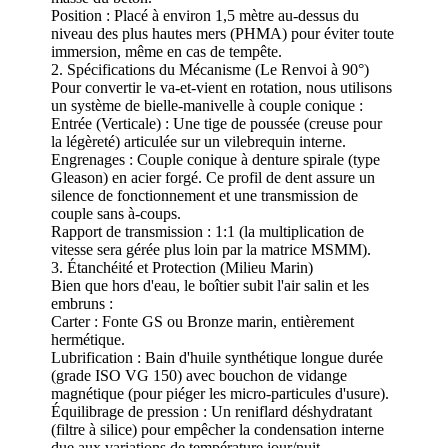
Position : Placé à environ 1,5 mètre au-dessus du
niveau des plus hautes mers (PHMA) pour éviter toute
immersion, même en cas de tempête.
2. Spécifications du Mécanisme (Le Renvoi à 90°)
Pour convertir le va-et-vient en rotation, nous utilisons
un système de bielle-manivelle à couple conique :
Entrée (Verticale) : Une tige de poussée (creuse pour
la légèreté) articulée sur un vilebrequin interne.
Engrenages : Couple conique à denture spirale (type
Gleason) en acier forgé. Ce profil de dent assure un
silence de fonctionnement et une transmission de
couple sans à-coups.
Rapport de transmission : 1:1 (la multiplication de
vitesse sera gérée plus loin par la matrice MSMM).
3. Étanchéité et Protection (Milieu Marin)
Bien que hors d'eau, le boîtier subit l'air salin et les
embruns :
Carter : Fonte GS ou Bronze marin, entièrement
hermétique.
Lubrification : Bain d'huile synthétique longue durée
(grade ISO VG 150) avec bouchon de vidange
magnétique (pour piéger les micro-particules d'usure).
Équilibrage de pression : Un reniflard déshydratant
(filtre à silice) pour empêcher la condensation interne
due aux variations de température jour/nuit.