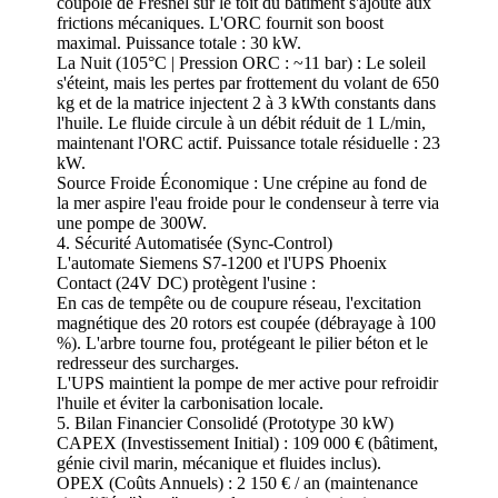
coupole de Fresnel sur le toit du bâtiment s'ajoute aux
frictions mécaniques. L'ORC fournit son boost
maximal. Puissance totale : 30 kW.
La Nuit (105°C | Pression ORC : ~11 bar) : Le soleil
s'éteint, mais les pertes par frottement du volant de 650
kg et de la matrice injectent 2 à 3 kWth constants dans
l'huile. Le fluide circule à un débit réduit de 1 L/min,
maintenant l'ORC actif. Puissance totale résiduelle : 23
kW.
Source Froide Économique : Une crépine au fond de
la mer aspire l'eau froide pour le condenseur à terre via
une pompe de 300W.
4. Sécurité Automatisée (Sync-Control)
L'automate Siemens S7-1200 et l'UPS Phoenix
Contact (24V DC) protègent l'usine :
En cas de tempête ou de coupure réseau, l'excitation
magnétique des 20 rotors est coupée (débrayage à 100
%). L'arbre tourne fou, protégeant le pilier béton et le
redresseur des surcharges.
L'UPS maintient la pompe de mer active pour refroidir
l'huile et éviter la carbonisation locale.
5. Bilan Financier Consolidé (Prototype 30 kW)
CAPEX (Investissement Initial) : 109 000 € (bâtiment,
génie civil marin, mécanique et fluides inclus).
OPEX (Coûts Annuels) : 2 150 € / an (maintenance