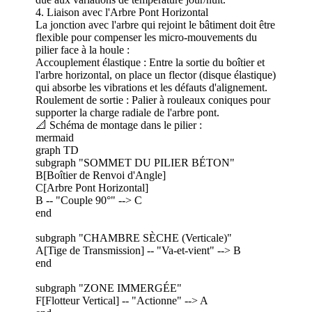
4. Liaison avec l'Arbre Pont Horizontal
La jonction avec l'arbre qui rejoint le bâtiment doit être
flexible pour compenser les micro-mouvements du
pilier face à la houle :
Accouplement élastique : Entre la sortie du boîtier et
l'arbre horizontal, on place un flector (disque élastique)
qui absorbe les vibrations et les défauts d'alignement.
Roulement de sortie : Palier à rouleaux coniques pour
supporter la charge radiale de l'arbre pont.
📐 Schéma de montage dans le pilier :
mermaid
graph TD
subgraph "SOMMET DU PILIER BÉTON"
B[Boîtier de Renvoi d'Angle]
C[Arbre Pont Horizontal]
B -- "Couple 90°" --> C
end
subgraph "CHAMBRE SÈCHE (Verticale)"
A[Tige de Transmission] -- "Va-et-vient" --> B
end
subgraph "ZONE IMMERGÉE"
F[Flotteur Vertical] -- "Actionne" --> A