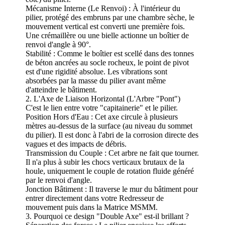
Mécanisme Interne (Le Renvoi) : À l'intérieur du
pilier, protégé des embruns par une chambre sèche, le
mouvement vertical est converti une première fois.
Une crémaillère ou une bielle actionne un boîtier de
renvoi d'angle à 90°.
Stabilité : Comme le boîtier est scellé dans des tonnes
de béton ancrées au socle rocheux, le point de pivot
est d'une rigidité absolue. Les vibrations sont
absorbées par la masse du pilier avant même
d'atteindre le bâtiment.
2. L'Axe de Liaison Horizontal (L'Arbre "Pont")
C'est le lien entre votre "capitainerie" et le pilier.
Position Hors d'Eau : Cet axe circule à plusieurs
mètres au-dessus de la surface (au niveau du sommet
du pilier). Il est donc à l'abri de la corrosion directe des
vagues et des impacts de débris.
Transmission du Couple : Cet arbre ne fait que tourner.
Il n'a plus à subir les chocs verticaux brutaux de la
houle, uniquement le couple de rotation fluide généré
par le renvoi d'angle.
Jonction Bâtiment : Il traverse le mur du bâtiment pour
entrer directement dans votre Redresseur de
mouvement puis dans la Matrice MSMM.
3. Pourquoi ce design "Double Axe" est-il brillant ?