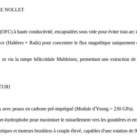
DE NOLLET
OFC) à haute conductivité, encapsulées sous vide pour éviter tout arc é
e (Haltères + Rails) pour concentrer le flux magnétique uniquement d
m via la rampe hélicoïdale Muhleisen, permettant une extraction de
TURI
ex avec peaux en carbone pré-imprégné (Module d'Young > 230 GPa).
r-hydrophobe pour maximiser le ruissellement vers les gouttières et em
triques et moteurs brushless à couple élevé, capables d'une rotation de 