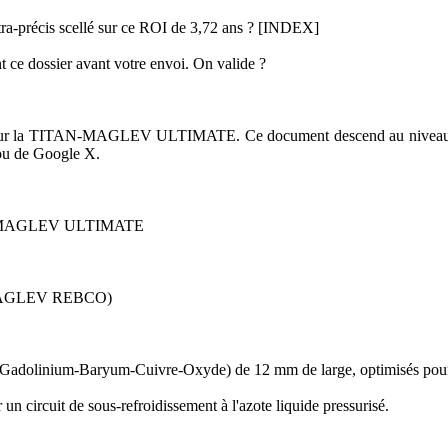
tra-précis scellé sur ce ROI de 3,72 ans ? [INDEX]
t ce dossier avant votre envoi. On valide ?
lisé sur la TITAN-MAGLEV ULTIMATE. Ce document descend au niveau d
 ou de Google X.
N-MAGLEV ULTIMATE
MAGLEV REBCO)
Gadolinium-Baryum-Cuivre-Oxyde) de 12 mm de large, optimisés pour
n circuit de sous-refroidissement à l'azote liquide pressurisé.