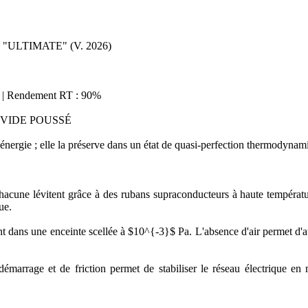
ULTIMATE" (V. 2026)
W | Rendement RT : 90%
 VIDE POUSSÉ
ergie ; elle la préserve dans un état de quasi-perfection thermodynam
acune lévitent grâce à des rubans supraconducteurs à haute températu
ue.
ent dans une enceinte scellée à $10^{-3}$ Pa. L'absence d'air permet d
démarrage et de friction permet de stabiliser le réseau électrique e