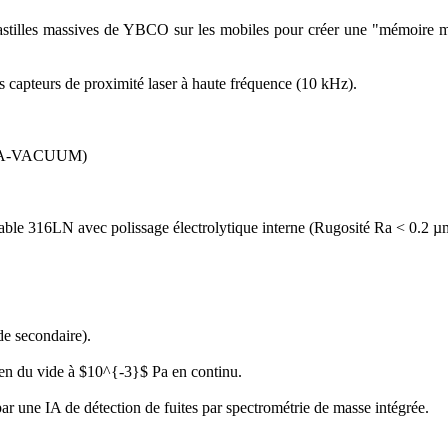
pastilles massives de YBCO sur les mobiles pour créer une "mémoire mag
capteurs de proximité laser à haute fréquence (10 kHz).
RA-VACUUM)
able 316LN avec polissage électrolytique interne (Rugosité Ra < 0.2 µm
de secondaire).
ien du vide à $10^{-3}$ Pa en continu.
ar une IA de détection de fuites par spectrométrie de masse intégrée.