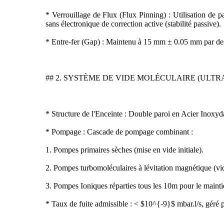
* Verrouillage de Flux (Flux Pinning) : Utilisation de 
sans électronique de correction active (stabilité passive).
* Entre-fer (Gap) : Maintenu à 15 mm ± 0.05 mm par des 
## 2. SYSTÈME DE VIDE MOLÉCULAIRE (ULT
* Structure de l'Enceinte : Double paroi en Acier Inoxyd
* Pompage : Cascade de pompage combinant :
1. Pompes primaires sèches (mise en vide initiale).
2. Pompes turbomoléculaires à lévitation magnétique (vi
3. Pompes Ioniques réparties tous les 10m pour le maint
* Taux de fuite admissible : < $10^{-9}$ mbar.l/s, géré p