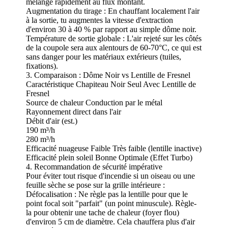
mélange rapidement au flux montant.
Augmentation du tirage : En chauffant localement l'air
à la sortie, tu augmentes la vitesse d'extraction
d'environ 30 à 40 % par rapport au simple dôme noir.
Température de sortie globale : L'air rejeté sur les côtés
de la coupole sera aux alentours de 60-70°C, ce qui est
sans danger pour les matériaux extérieurs (tuiles,
fixations).
3. Comparaison : Dôme Noir vs Lentille de Fresnel
Caractéristique Chapiteau Noir Seul Avec Lentille de
Fresnel
Source de chaleur Conduction par le métal
Rayonnement direct dans l'air
Débit d'air (est.)
190 m³/h
280 m³/h
Efficacité nuageuse Faible Très faible (lentille inactive)
Efficacité plein soleil Bonne Optimale (Effet Turbo)
4. Recommandation de sécurité impérative
Pour éviter tout risque d'incendie si un oiseau ou une
feuille sèche se pose sur la grille intérieure :
Défocalisation : Ne règle pas la lentille pour que le
point focal soit "parfait" (un point minuscule). Règle-
la pour obtenir une tache de chaleur (foyer flou)
d'environ 5 cm de diamètre. Cela chauffera plus d'air