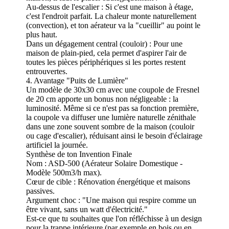
Au-dessus de l'escalier : Si c'est une maison à étage,
c'est l'endroit parfait. La chaleur monte naturellement
(convection), et ton aérateur va la "cueillir" au point le
plus haut.
Dans un dégagement central (couloir) : Pour une
maison de plain-pied, cela permet d'aspirer l'air de
toutes les pièces périphériques si les portes restent
entrouvertes.
4. Avantage "Puits de Lumière"
Un modèle de 30x30 cm avec une coupole de Fresnel
de 20 cm apporte un bonus non négligeable : la
luminosité. Même si ce n'est pas sa fonction première,
la coupole va diffuser une lumière naturelle zénithale
dans une zone souvent sombre de la maison (couloir
ou cage d'escalier), réduisant ainsi le besoin d'éclairage
artificiel la journée.
Synthèse de ton Invention Finale
Nom : ASD-500 (Aérateur Solaire Domestique -
Modèle 500m3/h max).
Cœur de cible : Rénovation énergétique et maisons
passives.
Argument choc : "Une maison qui respire comme un
être vivant, sans un watt d'électricité."
Est-ce que tu souhaites que l'on réfléchisse à un design
pour la trappe intérieure (par exemple en bois ou en