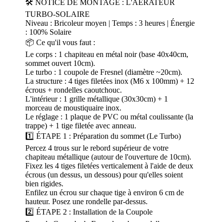
🛠️ NOTICE DE MONTAGE : L'AÉRATEUR
TURBO-SOLAIRE
Niveau : Bricoleur moyen | Temps : 3 heures | Énergie
: 100% Solaire
📦 Ce qu'il vous faut :
Le corps : 1 chapiteau en métal noir (base 40x40cm,
sommet ouvert 10cm).
Le turbo : 1 coupole de Fresnel (diamètre ~20cm).
La structure : 4 tiges filetées inox (M6 x 100mm) + 12
écrous + rondelles caoutchouc.
L'intérieur : 1 grille métallique (30x30cm) + 1
morceau de moustiquaire inox.
Le réglage : 1 plaque de PVC ou métal coulissante (la
trappe) + 1 tige filetée avec anneau.
1️⃣ ÉTAPE 1 : Préparation du sommet (Le Turbo)
Percez 4 trous sur le rebord supérieur de votre
chapiteau métallique (autour de l'ouverture de 10cm).
Fixez les 4 tiges filetées verticalement à l'aide de deux
écrous (un dessus, un dessous) pour qu'elles soient
bien rigides.
Enfilez un écrou sur chaque tige à environ 6 cm de
hauteur. Posez une rondelle par-dessus.
2️⃣ ÉTAPE 2 : Installation de la Coupole