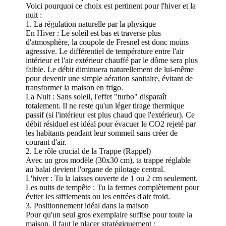
Voici pourquoi ce choix est pertinent pour l'hiver et la
nuit :
1. La régulation naturelle par la physique
En Hiver : Le soleil est bas et traverse plus
d'atmosphère, la coupole de Fresnel est donc moins
agressive. Le différentiel de température entre l'air
intérieur et l'air extérieur chauffé par le dôme sera plus
faible. Le débit diminuera naturellement de lui-même
pour devenir une simple aération sanitaire, évitant de
transformer la maison en frigo.
La Nuit : Sans soleil, l'effet "turbo" disparaît
totalement. Il ne reste qu'un léger tirage thermique
passif (si l'intérieur est plus chaud que l'extérieur). Ce
débit résiduel est idéal pour évacuer le CO2 rejeté par
les habitants pendant leur sommeil sans créer de
courant d'air.
2. Le rôle crucial de la Trappe (Rappel)
Avec un gros modèle (30x30 cm), ta trappe réglable
au balai devient l'organe de pilotage central.
L'hiver : Tu la laisses ouverte de 1 ou 2 cm seulement.
Les nuits de tempête : Tu la fermes complètement pour
éviter les sifflements ou les entrées d'air froid.
3. Positionnement idéal dans la maison
Pour qu'un seul gros exemplaire suffise pour toute la
maison, il faut le placer stratégiquement :