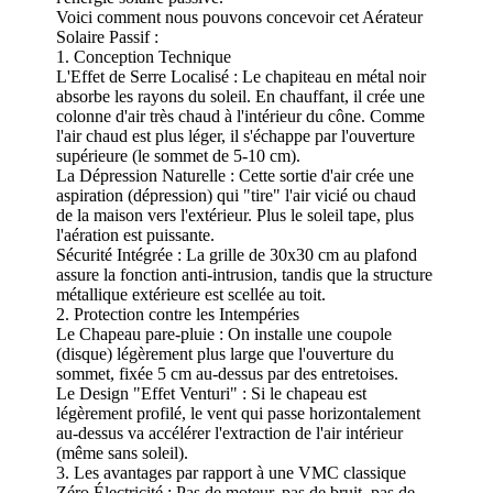
Voici comment nous pouvons concevoir cet Aérateur
Solaire Passif :
1. Conception Technique
L'Effet de Serre Localisé : Le chapiteau en métal noir
absorbe les rayons du soleil. En chauffant, il crée une
colonne d'air très chaud à l'intérieur du cône. Comme
l'air chaud est plus léger, il s'échappe par l'ouverture
supérieure (le sommet de 5-10 cm).
La Dépression Naturelle : Cette sortie d'air crée une
aspiration (dépression) qui "tire" l'air vicié ou chaud
de la maison vers l'extérieur. Plus le soleil tape, plus
l'aération est puissante.
Sécurité Intégrée : La grille de 30x30 cm au plafond
assure la fonction anti-intrusion, tandis que la structure
métallique extérieure est scellée au toit.
2. Protection contre les Intempéries
Le Chapeau pare-pluie : On installe une coupole
(disque) légèrement plus large que l'ouverture du
sommet, fixée 5 cm au-dessus par des entretoises.
Le Design "Effet Venturi" : Si le chapeau est
légèrement profilé, le vent qui passe horizontalement
au-dessus va accélérer l'extraction de l'air intérieur
(même sans soleil).
3. Les avantages par rapport à une VMC classique
Zéro Électricité : Pas de moteur, pas de bruit, pas de