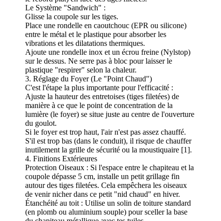
Le Système "Sandwich" :
Glisse la coupole sur les tiges.
Place une rondelle en caoutchouc (EPR ou silicone)
entre le métal et le plastique pour absorber les
vibrations et les dilatations thermiques.
Ajoute une rondelle inox et un écrou freine (Nylstop)
sur le dessus. Ne serre pas à bloc pour laisser le
plastique "respirer" selon la chaleur.
3. Réglage du Foyer (Le "Point Chaud")
C'est l'étape la plus importante pour l'efficacité :
Ajuste la hauteur des entretoises (tiges filetées) de
manière à ce que le point de concentration de la
lumière (le foyer) se situe juste au centre de l'ouverture
du goulot.
Si le foyer est trop haut, l'air n'est pas assez chauffé.
S'il est trop bas (dans le conduit), il risque de chauffer
inutilement la grille de sécurité ou la moustiquaire [1].
4. Finitions Extérieures
Protection Oiseaux : Si l'espace entre le chapiteau et la
coupole dépasse 5 cm, installe un petit grillage fin
autour des tiges filetées. Cela empêchera les oiseaux
de venir nicher dans ce petit "nid chaud" en hiver.
Étanchéité au toit : Utilise un solin de toiture standard
(en plomb ou aluminium souple) pour sceller la base
du chapiteau métallique avec tes tuiles.