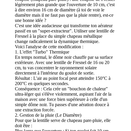
légèrement plus grande que l'ouverture de 10 cm, c'est
à dire environ 16 cm de diamètre (à toi de voir le
diamètre mais il ne faut pas que la pluie rentre), est-ce
une bonne idée ?
C'est une idée audacieuse qui transforme ton aérateur
passif en un "super-extracteur". Utiliser une lentille de
Fresnel à la place du simple chapeau métallique
change radicalement la dynamique thermique.
Voici l'analyse de cette modification :
1. L'effet "Turbo" Thermique
En temps normal, le dôme noir chauffe par sa surface
extérieure. Avec une lentille de Fresnel de 16 ou 20
cm, tu vas concentrer le rayonnement solaire
directement à l'intérieur du goulot de sortie.
Résultat : L'air au point focal peut atteindre 150°C à
200°C en quelques secondes.
Conséquence : Cela crée un "bouchon de chaleur"
ultra-léger qui s'élève violemment, aspirant l'air de la
maison avec une force bien supérieure à celle d'un
simple dôme noir. Tu passes d'une aération douce à
une extraction forcée.
2. Gestion de la pluie (Le Diamètre)
Pour que la lentille serve de chapeau pare-pluie, elle
doit être :
Plus large que l'ouverture : Si ton goulot fait 10 cm,