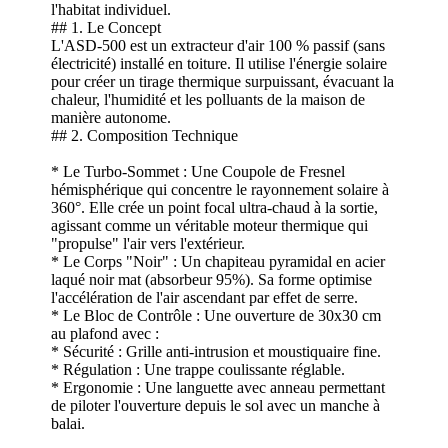
l'habitat individuel.
## 1. Le Concept
L'ASD-500 est un extracteur d'air 100 % passif (sans
électricité) installé en toiture. Il utilise l'énergie solaire
pour créer un tirage thermique surpuissant, évacuant la
chaleur, l'humidité et les polluants de la maison de
manière autonome.
## 2. Composition Technique
* Le Turbo-Sommet : Une Coupole de Fresnel
hémisphérique qui concentre le rayonnement solaire à
360°. Elle crée un point focal ultra-chaud à la sortie,
agissant comme un véritable moteur thermique qui
"propulse" l'air vers l'extérieur.
* Le Corps "Noir" : Un chapiteau pyramidal en acier
laqué noir mat (absorbeur 95%). Sa forme optimise
l'accélération de l'air ascendant par effet de serre.
* Le Bloc de Contrôle : Une ouverture de 30x30 cm
au plafond avec :
* Sécurité : Grille anti-intrusion et moustiquaire fine.
* Régulation : Une trappe coulissante réglable.
* Ergonomie : Une languette avec anneau permettant
de piloter l'ouverture depuis le sol avec un manche à
balai.