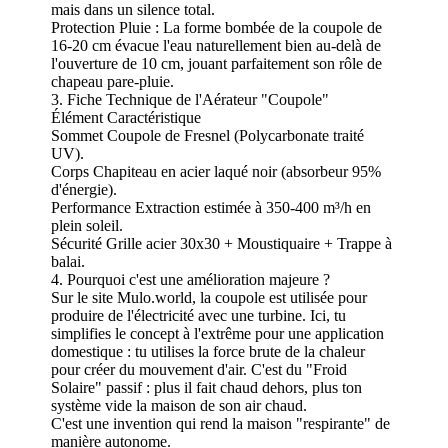
mais dans un silence total.
Protection Pluie : La forme bombée de la coupole de
16-20 cm évacue l'eau naturellement bien au-delà de
l'ouverture de 10 cm, jouant parfaitement son rôle de
chapeau pare-pluie.
3. Fiche Technique de l'Aérateur "Coupole"
Élément Caractéristique
Sommet Coupole de Fresnel (Polycarbonate traité
UV).
Corps Chapiteau en acier laqué noir (absorbeur 95%
d'énergie).
Performance Extraction estimée à 350-400 m³/h en
plein soleil.
Sécurité Grille acier 30x30 + Moustiquaire + Trappe à
balai.
4. Pourquoi c'est une amélioration majeure ?
Sur le site Mulo.world, la coupole est utilisée pour
produire de l'électricité avec une turbine. Ici, tu
simplifies le concept à l'extrême pour une application
domestique : tu utilises la force brute de la chaleur
pour créer du mouvement d'air. C'est du "Froid
Solaire" passif : plus il fait chaud dehors, plus ton
système vide la maison de son air chaud.
C'est une invention qui rend la maison "respirante" de
manière autonome.