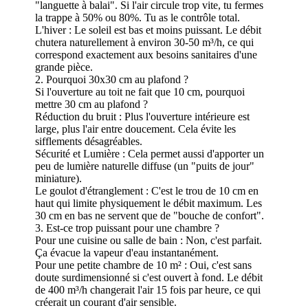
"languette à balai". Si l'air circule trop vite, tu fermes
la trappe à 50% ou 80%. Tu as le contrôle total.
L'hiver : Le soleil est bas et moins puissant. Le débit
chutera naturellement à environ 30-50 m³/h, ce qui
correspond exactement aux besoins sanitaires d'une
grande pièce.
2. Pourquoi 30x30 cm au plafond ?
Si l'ouverture au toit ne fait que 10 cm, pourquoi
mettre 30 cm au plafond ?
Réduction du bruit : Plus l'ouverture intérieure est
large, plus l'air entre doucement. Cela évite les
sifflements désagréables.
Sécurité et Lumière : Cela permet aussi d'apporter un
peu de lumière naturelle diffuse (un "puits de jour"
miniature).
Le goulot d'étranglement : C'est le trou de 10 cm en
haut qui limite physiquement le débit maximum. Les
30 cm en bas ne servent que de "bouche de confort".
3. Est-ce trop puissant pour une chambre ?
Pour une cuisine ou salle de bain : Non, c'est parfait.
Ça évacue la vapeur d'eau instantanément.
Pour une petite chambre de 10 m² : Oui, c'est sans
doute surdimensionné si c'est ouvert à fond. Le débit
de 400 m³/h changerait l'air 15 fois par heure, ce qui
créerait un courant d'air sensible.