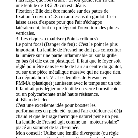
une lentille de 18 à 20 cm est idéale.
Fixation : Elle doit être montée sur des pattes de
fixation à environ 5-8 cm au-dessus du goulot. Cela
laisse assez d'espace pour que l'air s'échappe
latéralement, tout en protégeant l'ouverture des pluies
verticales.
3. Les risques à maîtriser (Points critiques)
Le point focal (Danger de feu) : C'est le point le plus
important. La lentille de Fresnel ne doit pas concentrer
la lumière sur une partie inflammable ou sur la grille
en bas (si elle est en plastique). Il faut que le foyer soit
réglé pour être dans le vide de l'air au centre du goulot,
ou sur une pièce métallique massive qui ne risque rien.
La dégradation UV : Les lentilles de Fresnel en
PMMA (plastique) jaunissent avec le temps sur un toit.
Il faudrait privilégier une lentille en verre borosilicate
ou un polycarbonate traité haute résistance.
4. Bilan de l'idée
C'est une excellente idée pour booster les
performances en plein été, quand l'air extérieur est déjà
chaud et que le tirage thermique naturel peine un peu.
La lentille de Fresnel agit comme un "moteur solaire"
placé au sommet de la cheminée.
Mon conseil : Utilise une lentille divergente (ou règle