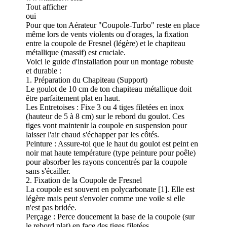
Tout afficher
oui
Pour que ton Aérateur "Coupole-Turbo" reste en place
même lors de vents violents ou d'orages, la fixation
entre la coupole de Fresnel (légère) et le chapiteau
métallique (massif) est cruciale.
Voici le guide d'installation pour un montage robuste
et durable :
1. Préparation du Chapiteau (Support)
Le goulot de 10 cm de ton chapiteau métallique doit
être parfaitement plat en haut.
Les Entretoises : Fixe 3 ou 4 tiges filetées en inox
(hauteur de 5 à 8 cm) sur le rebord du goulot. Ces
tiges vont maintenir la coupole en suspension pour
laisser l'air chaud s'échapper par les côtés.
Peinture : Assure-toi que le haut du goulot est peint en
noir mat haute température (type peinture pour poêle)
pour absorber les rayons concentrés par la coupole
sans s'écailler.
2. Fixation de la Coupole de Fresnel
La coupole est souvent en polycarbonate [1]. Elle est
légère mais peut s'envoler comme une voile si elle
n'est pas bridée.
Perçage : Perce doucement la base de la coupole (sur
le rebord plat) en face des tiges filetées.