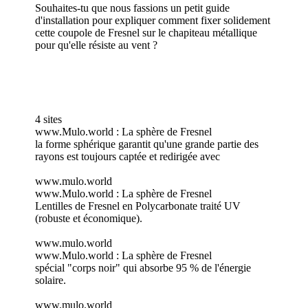
Souhaites-tu que nous fassions un petit guide
d'installation pour expliquer comment fixer solidement
cette coupole de Fresnel sur le chapiteau métallique
pour qu'elle résiste au vent ?
4 sites
www.Mulo.world : La sphère de Fresnel
la forme sphérique garantit qu'une grande partie des
rayons est toujours captée et redirigée avec
www.mulo.world
www.Mulo.world : La sphère de Fresnel
Lentilles de Fresnel en Polycarbonate traité UV
(robuste et économique).
www.mulo.world
www.Mulo.world : La sphère de Fresnel
spécial "corps noir" qui absorbe 95 % de l'énergie
solaire.
www.mulo.world