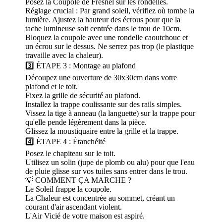
Posez la Coupole de Fresnel sur les rondelles.
Réglage crucial : Par grand soleil, vérifiez où tombe la
lumière. Ajustez la hauteur des écrous pour que la
tache lumineuse soit centrée dans le trou de 10cm.
Bloquez la coupole avec une rondelle caoutchouc et
un écrou sur le dessus. Ne serrez pas trop (le plastique
travaille avec la chaleur).
3️⃣ ÉTAPE 3 : Montage au plafond
Découpez une ouverture de 30x30cm dans votre
plafond et le toit.
Fixez la grille de sécurité au plafond.
Installez la trappe coulissante sur des rails simples.
Vissez la tige à anneau (la languette) sur la trappe pour
qu'elle pende légèrement dans la pièce.
Glissez la moustiquaire entre la grille et la trappe.
4️⃣ ÉTAPE 4 : Étanchéité
Posez le chapiteau sur le toit.
Utilisez un solin (jupe de plomb ou alu) pour que l'eau
de pluie glisse sur vos tuiles sans entrer dans le trou.
💡 COMMENT ÇA MARCHE ?
Le Soleil frappe la coupole.
La Chaleur est concentrée au sommet, créant un
courant d'air ascendant violent.
L'Air Vicié de votre maison est aspiré.