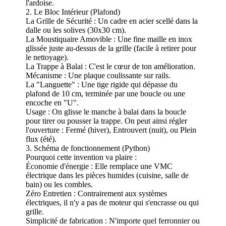
l'ardoise.
2. Le Bloc Intérieur (Plafond)
La Grille de Sécurité : Un cadre en acier scellé dans la
dalle ou les solives (30x30 cm).
La Moustiquaire Amovible : Une fine maille en inox
glissée juste au-dessus de la grille (facile à retirer pour
le nettoyage).
La Trappe à Balai : C'est le cœur de ton amélioration.
Mécanisme : Une plaque coulissante sur rails.
La "Languette" : Une tige rigide qui dépasse du
plafond de 10 cm, terminée par une boucle ou une
encoche en "U".
Usage : On glisse le manche à balai dans la boucle
pour tirer ou pousser la trappe. On peut ainsi régler
l'ouverture : Fermé (hiver), Entrouvert (nuit), ou Plein
flux (été).
3. Schéma de fonctionnement (Python)
Pourquoi cette invention va plaire :
Économie d'énergie : Elle remplace une VMC
électrique dans les pièces humides (cuisine, salle de
bain) ou les combles.
Zéro Entretien : Contrairement aux systèmes
électriques, il n'y a pas de moteur qui s'encrasse ou qui
grille.
Simplicité de fabrication : N'importe quel ferronnier ou