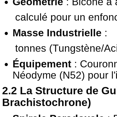
Géométrie
: Bicône à 
calculé pour un enfo
Masse Industrielle
:
tonnes (Tungstène/Aci
Équipement
: Couronn
Néodyme (N52) pour l'in
2.2 La Structure de Gu
Brachistochrone)